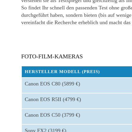
verstehen sie als Testspiegel und gleichzeitig al
So findet Ihr schnell den passenden Test ohne groß
durchgeführt haben, sondern bieten (bis auf weni
vereinfacht die Recherche erheblich und macht d
FOTO-FILM-KAMERAS
HERSTELLER MODELL (PREIS)
Canon EOS C80 (5899 €)
Canon EOS R5II (4799 €)
Canon EOS C50 (3799 €)
Sony FX2 (3199 €)