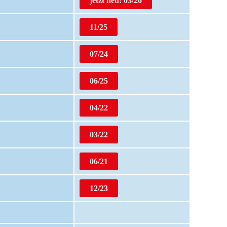
jetzt neu: 03/26
11/25
07/24
06/25
04/22
03/22
06/21
12/23