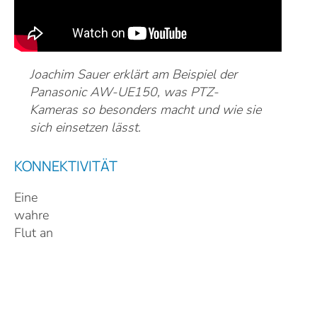
Joachim Sauer erklärt am Beispiel der
Panasonic AW-UE150, was PTZ-
Kameras so besonders macht und wie sie
sich einsetzen lässt.
KONNEKTIVITÄT
Eine
wahre
Flut an