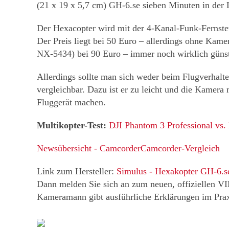
(21 x 19 x 5,7 cm) GH-6.se sieben Minuten in der 
Der Hexacopter wird mit der 4-Kanal-Funk-Fernsteu
Der Preis liegt bei 50 Euro – allerdings ohne Kame
NX-5434) bei 90 Euro – immer noch wirklich günst
Allerdings sollte man sich weder beim Flugverhalte
vergleichbar. Dazu ist er zu leicht und die Kamera
Fluggerät machen.
Multikopter-Test:
DJI Phantom 3 Professional vs
Newsübersicht - Camcorder
Camcorder-Vergleich
Link zum Hersteller:
Simulus
-
Hexakopter GH-6.s
Dann melden Sie sich an zum neuen, offizielle
Kameramann gibt ausführliche Erklärungen im Prax