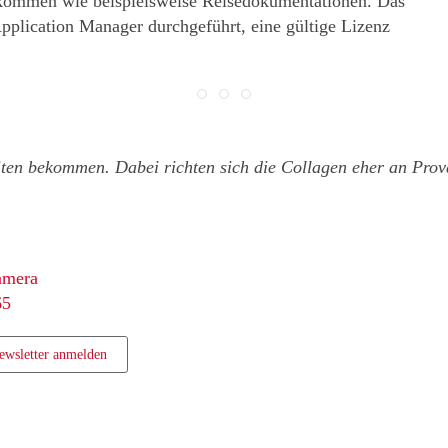
kommen wie beispielsweise Reisedokumentationen. Das
plication Manager durchgeführt, eine gültige Lizenz
iten bekommen. Dabei richten sich die Collagen eher an Prov
amera
65
ewsletter anmelden