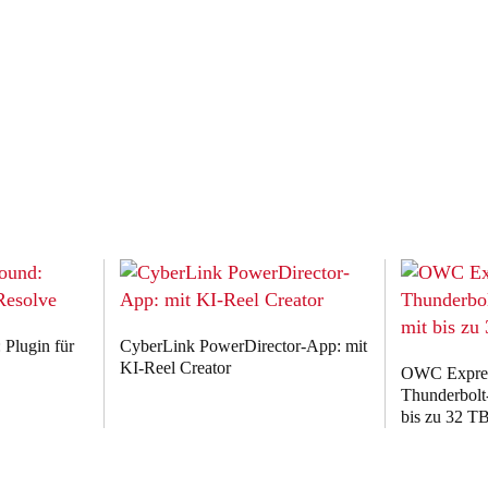
 Plugin für
CyberLink PowerDirector-App: mit
KI-Reel Creator
OWC Expres
Thunderbol
bis zu 32 T