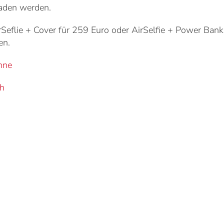
aden werden.
AirSeflie + Cover für 259 Euro oder AirSelfie + Power Ban
en.
hne
ch