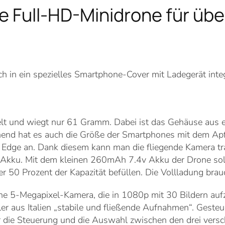
e Full-HD-Minidrone für über
 sich in ein spezielles Smartphone-Cover mit Ladegerät i
elt und wiegt nur 61 Gramm. Dabei ist das Gehäuse aus e
hend hat es auch die Größe der Smartphones mit dem Apf
dge an. Dank diesem kann man die fliegende Kamera tran
Akku. Mit dem kleinen 260mAh 7.4v Akku der Drone soll 
er 50 Prozent der Kapazität befüllen. Die Vollladung bra
 eine 5-Megapixel-Kamera, die in 1080p mit 30 Bildern a
ller aus Italien „stabile und fließende Aufnahmen“. Geste
r die Steuerung und die Auswahl zwischen den drei vers