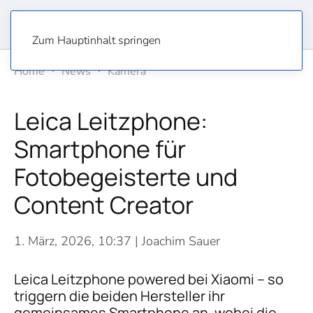
Zum Hauptinhalt springen
Home
News
Kamera
Leica Leitzphone:
Smartphone für
Fotobegeisterte und
Content Creator
1. März, 2026, 10:37
| Joachim Sauer
Leica Leitzphone powered bei Xiaomi – so
triggern die beiden Hersteller ihr
gemeinsames Smartphone an, wobei die