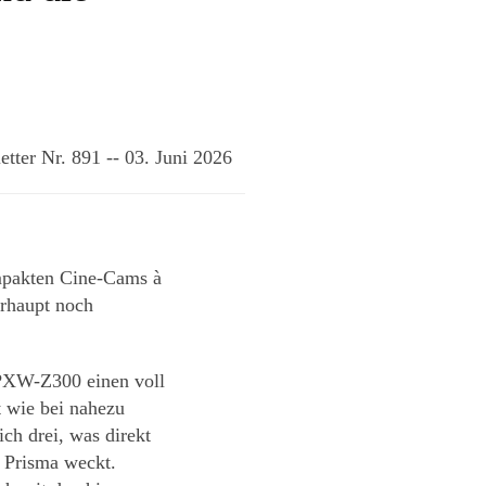
er Nr. 891 -- 03. Juni 2026
ompakten Cine-Cams à
rhaupt noch
PXW-Z300
einen voll
t wie bei nahezu
ch drei, was direkt
 Prisma weckt.