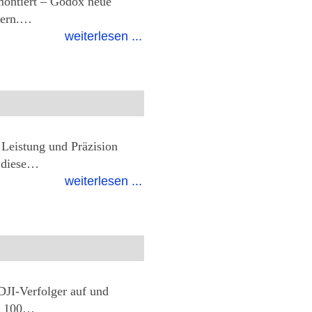
montiert – Godox neue
efern.…
weiterlesen ...
 Leistung und Präzision
t diese…
weiterlesen ...
DJI-Verfolger auf und
ll 100…