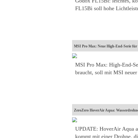
Godox FL15Bi: leichtes, ko
FL15Bi soll hohe Lichtleis
MSI Pro Max: Neue High-End-Serie für d
MSI Pro Max: High-End-Serie
braucht, soll mit MSI neu
ZeroZero HoverAir Aqua: Wasserdrohn
UPDATE: HoverAir Aqua ab s
kommt mit einer Drohne, die