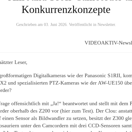
Konkurrenzkonzepte
Geschrieben am
03. Juni 2026
. Veröffentlicht in
Newsletter
.
VIDEOAKTIV-Newslett
ätzter Leser,
n großformatigen Digitalkameras wie der Panasonic S1RII, k
FX2 und spezialisierten PTZ-Kameras wie der AW-UE150 übe
order?
rage offensichtlich mit „Ja!“ beantwortet und stellt mit dem
der oberhalb des Z200 vor (hier zum Test). Der Clou: anstat
einen Sensor als Bildwandler zu setzen, besitzt der Z300 glei
osauriern unter den Camcordern mit drei CCD-Sensoren samt