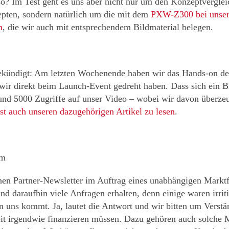
so? Im Test geht es uns aber nicht nur um den Konzeptverglei
pten, sondern natürlich um die mit dem
PXW-Z300 bei unser
n
, die wir auch mit entsprechendem Bildmaterial belegen.
ngekündigt: Am letzten Wochenende haben wir das Hands-on d
s wir direkt beim Launch-Event gedreht haben. Dass sich ein B
rund 5000 Zugriffe auf unser Video – wobei wir davon überzeu
ist auch unseren dazugehörigen Artikel zu lesen
.
am
nen Partner-Newsletter im Auftrag eines unabhängigen Markt
d daraufhin viele Anfragen erhalten, denn einige waren irriti
n uns kommt. Ja, lautet die Antwort und wir bitten um Verstä
eit irgendwie finanzieren müssen. Dazu gehören auch solche M