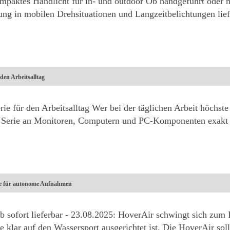
mpaktes Handlicht für in- und outdoor Ob handgeführt oder 
tung in mobilen Drehsituationen und Langzeitbelichtungen li
en Arbeitsalltag
 für den Arbeitsalltag Wer bei der täglichen Arbeit höchste
er Serie an Monitoren, Computern und PC-Komponenten exak
e für autonome Aufnahmen
ofort lieferbar - 23.08.2025: HoverAir schwingt sich zum 
 klar auf den Wassersport ausgerichtet ist. Die HoverAir so