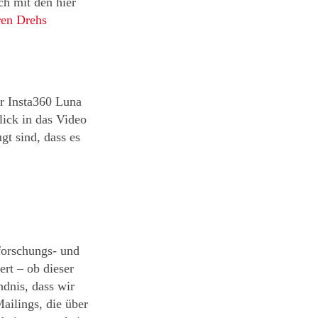
ch mit den hier
en Drehs
er
Insta360 Luna
lick in das Video
gt sind, dass es
forschungs- und
ert – ob dieser
ndnis, dass wir
ailings, die über