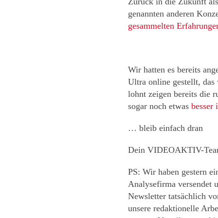
Zurück in die Zukunft al
genannten anderen Konze
gesammelten Erfahrunge
Wir hatten es bereits a
Ultra
online gestellt, da
lohnt zeigen bereits die 
sogar noch etwas
besser 
… bleib einfach dran
Dein VIDEOAKTIV-Te
PS: Wir haben gestern ei
Analysefirma versendet un
Newsletter tatsächlich vo
unsere redaktionelle Arb