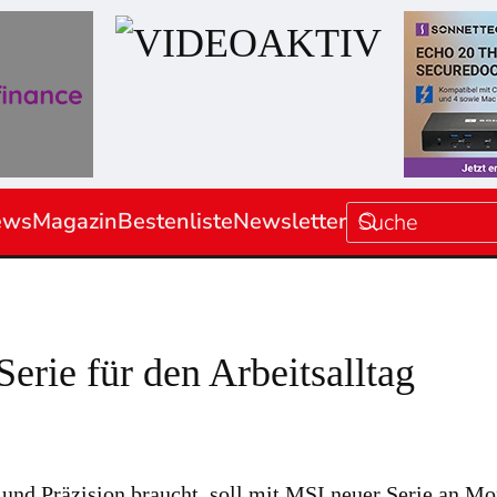
ews
Magazin
Bestenliste
Newsletter
rie für den Arbeitsalltag
ng und Präzision braucht, soll mit MSI neuer Serie an