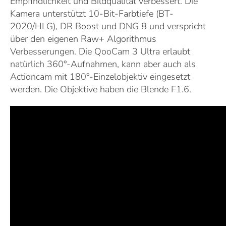
Empfindlichkeit und Bildqualität verbessert. Die
Kamera unterstützt 10-Bit-Farbtiefe (BT-
2020/HLG), DR Boost und DNG 8 und verspricht
über den eigenen Raw+ Algorithmus
Verbesserungen. Die QooCam 3 Ultra erlaubt
natürlich 360°-Aufnahmen, kann aber auch als
Actioncam mit 180°-Einzelobjektiv eingesetzt
werden. Die Objektive haben die Blende F1.6.