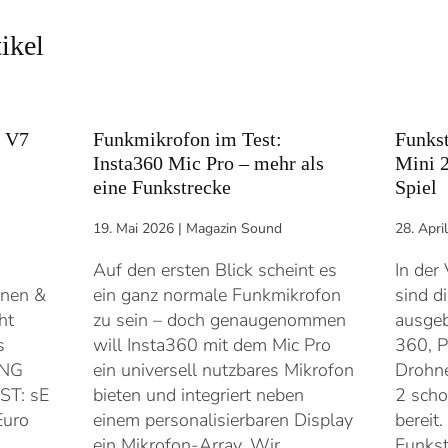
ikel
s V7
Funkmikrofon im Test:
Funkst
Insta360 Mic Pro – mehr als
Mini 2
eine Funkstrecke
Spiel
19. Mai 2026
|
Magazin Sound
28. Apri
Auf den ersten Blick scheint es
In der
onen &
ein ganz normale Funkmikrofon
sind d
ht
zu sein – doch genaugenommen
ausgeb
s
will Insta360 mit dem Mic Pro
360, P
ENG
ein universell nutzbares Mikrofon
Drohne
ST: sE
bieten und integriert neben
2 scho
 Euro
einem personalisierbaren Display
bereit
ein Mikrofon-Array. Wir…
Funkst