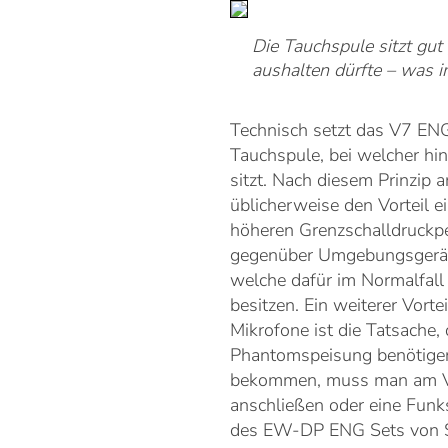
Die Tauchspule sitzt gut
aushalten dürfte – was i
Technisch setzt das V7 ENG
Tauchspule, bei welcher hi
sitzt. Nach diesem Prinzip 
üblicherweise den Vorteil 
höheren Grenzschalldruckpe
gegenüber Umgebungsgeräu
welche dafür im Normalfall 
besitzen. Ein weiterer Vort
Mikrofone ist die Tatsache, 
Phantomspeisung benötigen
bekommen, muss man am V
anschließen oder eine Fun
des EW-DP ENG Sets von S