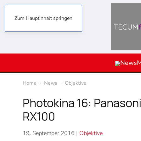
Zum Hauptinhalt springen
News
M
Home
News
Objektive
Photokina 16: Panason
RX100
19. September 2016
|
Objektive