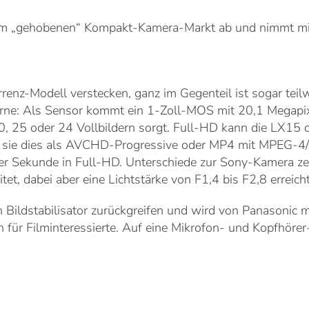
 vom „gehobenen“ Kompakt-Kamera-Markt ab und nimmt m
enz-Modell verstecken, ganz im Gegenteil ist sogar teil
ne: Als Sensor kommt ein 1-Zoll-MOS mit 20,1 Megapix
0, 25 oder 24 Vollbildern sorgt. Full-HD kann die LX15 d
bei sie dies als AVCHD-Progressive oder MP4 mit MPEG-4
 der Sekunde in Full-HD. Unterschiede zur Sony-Kamera ze
et, dabei aber eine Lichtstärke von F1,4 bis F2,8 erreicht
Bildstabilisator zurückgreifen und wird von Panasonic m
für Filminteressierte. Auf eine Mikrofon- und Kopfhörer