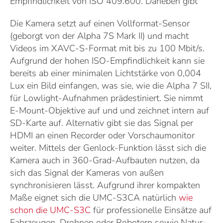
Empfindlichkeit von ISO 409.600. Daneben gibt
Die Kamera setzt auf einen Vollformat-Sensor
(geborgt von der Alpha 7S Mark II) und macht
Videos im XAVC-S-Format mit bis zu 100 Mbit/s.
Aufgrund der hohen ISO-Empfindlichkeit kann sie
bereits ab einer minimalen Lichtstärke von 0,004
Lux ein Bild einfangen, was sie, wie die Alpha 7 SII,
für Lowlight-Aufnahmen prädestiniert. Sie nimmt
E-Mount-Objektive auf und und zeichnet intern auf
SD-Karte auf. Alternativ gibt sie das Signal per
HDMI an einen Recorder oder Vorschaumonitor
weiter. Mittels der Genlock-Funktion lässt sich die
Kamera auch in 360-Grad-Aufbauten nutzen, da
sich das Signal der Kameras von außen
synchronisieren lässt. Aufgrund ihrer kompakten
Maße eignet sich die UMC-S3CA natürlich
wie
schon die UMC-S3C
für professionelle Einsätze auf
Fahrzeugen, Drohnen oder Robotern sowie Natur-