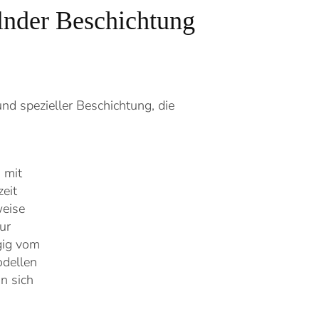
nder Beschichtung
nd spezieller Beschichtung, die
 mit
eit
weise
ur
gig vom
odellen
n sich