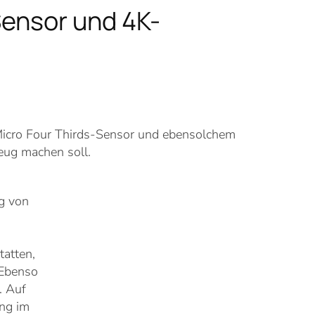
Sensor und 4K-
 Micro Four Thirds-Sensor und ebensolchem
eug machen soll.
g von
atten,
 Ebenso
. Auf
ng im