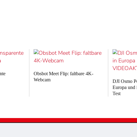
nte
Obsbot Meet Flip: faltbare 4K-
Webcam
DJI Osmo Poc
Europa un
Test