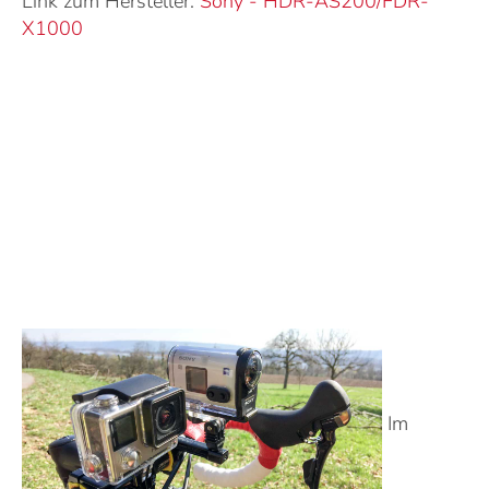
Link zum Hersteller:
Sony
-
HDR-AS200/FDR-
X1000
Im