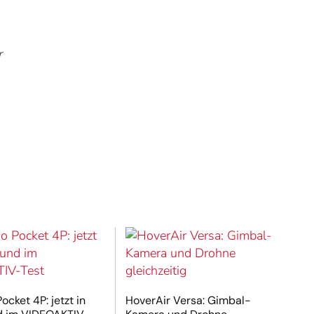
r
cket 4P: jetzt in
HoverAir Versa: Gimbal-