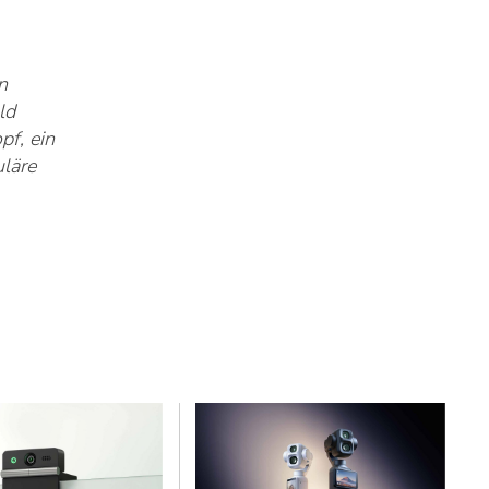
n
ld
pf, ein
uläre