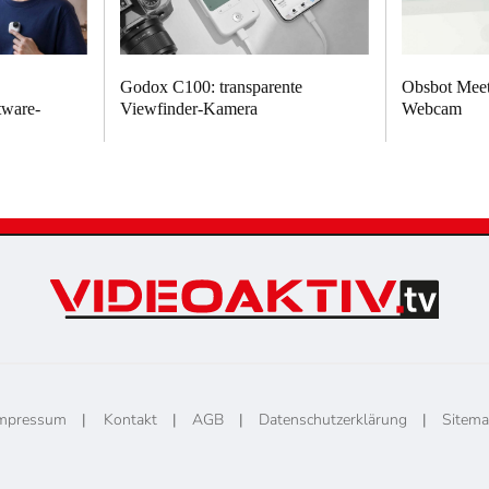
Godox C100: transparente
Obsbot Meet 
tware-
Viewfinder-Kamera
Webcam
mpressum
|
Kontakt
|
AGB
|
Datenschutzerklärung
|
Sitem