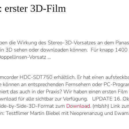
 erster 3D-Film
en die Wirkung des Stereo-3D-Vorsatzes an dem Pana
be in 3D sehen oder downloaden können. Für knapp 1400 
Doppellinsen-Vorsatz ...
amcorder HDC-SDT750 erhältlich. Er hat einen aufsteck
se können an entsprechenden Fernsehern oder PC-Program
rt das auch in der Praxis? Wir haben einen ersten Film
ownload für alle sichtbar zur Verfügung. UPDATE 16. 
 Side-by-Side-3D-Format zum
Download
. (mb/sh) Link z
n: Testfilmer Martin Biebel mit Neoprenanzug und Ew