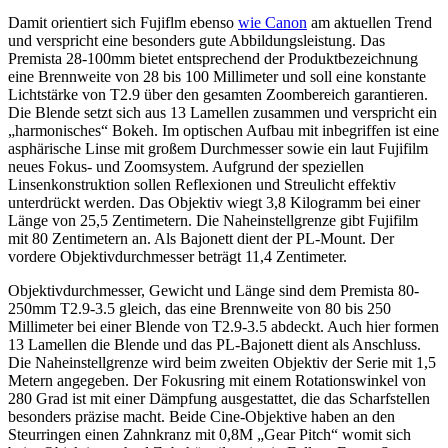
Damit orientiert sich Fujiflm ebenso
wie Canon
am aktuellen Trend
und verspricht eine besonders gute Abbildungsleistung. Das
Premista 28-100mm bietet entsprechend der Produktbezeichnung
eine Brennweite von 28 bis 100 Millimeter und soll eine konstante
Lichtstärke von T2.9 über den gesamten Zoombereich garantieren.
Die Blende setzt sich aus 13 Lamellen zusammen und verspricht ein
„harmonisches“ Bokeh. Im optischen Aufbau mit inbegriffen ist eine
asphärische Linse mit großem Durchmesser sowie ein laut Fujifilm
neues Fokus- und Zoomsystem. Aufgrund der speziellen
Linsenkonstruktion sollen Reflexionen und Streulicht effektiv
unterdrückt werden. Das Objektiv wiegt 3,8 Kilogramm bei einer
Länge von 25,5 Zentimetern. Die Naheinstellgrenze gibt Fujifilm
mit 80 Zentimetern an. Als Bajonett dient der PL-Mount. Der
vordere Objektivdurchmesser beträgt 11,4 Zentimeter.
Objektivdurchmesser, Gewicht und Länge sind dem Premista 80-
250mm T2.9-3.5 gleich, das eine Brennweite von 80 bis 250
Millimeter bei einer Blende von T2.9-3.5 abdeckt. Auch hier formen
13 Lamellen die Blende und das PL-Bajonett dient als Anschluss.
Die Naheinstellgrenze wird beim zweiten Objektiv der Serie mit 1,5
Metern angegeben. Der Fokusring mit einem Rotationswinkel von
280 Grad ist mit einer Dämpfung ausgestattet, die das Scharfstellen
besonders präzise macht. Beide Cine-Objektive haben an den
Steurringen einen Zahnkranz mit 0,8M „Gear Pitch“ womit sich