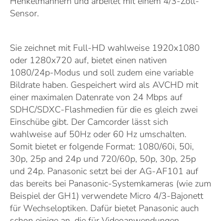
Henkelmännern und arbeitet mit einem 4/3-Zoll-
Sensor.
Sie zeichnet mit Full-HD wahlweise 1920x1080
oder 1280x720 auf, bietet einen nativen
1080/24p-Modus und soll zudem eine variable
Bildrate haben. Gespeichert wird als AVCHD mit
einer maximalen Datenrate von 24 Mbps auf
SDHC/SDXC-Flashmedien für die es gleich zwei
Einschübe gibt. Der Camcorder lässt sich
wahlweise auf 50Hz oder 60 Hz umschalten.
Somit bietet er folgende Format: 1080/60i, 50i,
30p, 25p and 24p und 720/60p, 50p, 30p, 25p
und 24p. Panasonic setzt bei der AG-AF101 auf
das bereits bei Panasonic-Systemkameras (wie zum
Beispiel der GH1) verwendete Micro 4/3-Bajonett
für Wechseloptiken. Dafür bietet Panasonic auch
schon einige an, die für Videoanwendungen