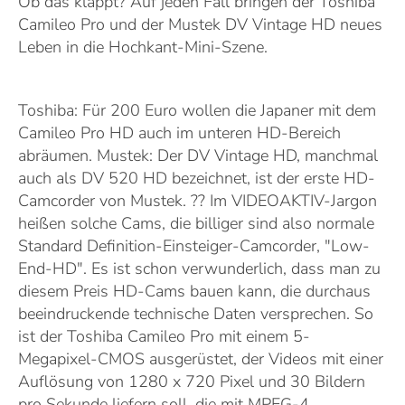
Ob das klappt? Auf jeden Fall bringen der Toshiba
Camileo Pro und der Mustek DV Vintage HD neues
Leben in die Hochkant-Mini-Szene.
Toshiba: Für 200 Euro wollen die Japaner mit dem
Camileo Pro HD auch im unteren HD-Bereich
abräumen.
Mustek: Der DV Vintage HD, manchmal
auch als DV 520 HD bezeichnet, ist der erste HD-
Camcorder von Mustek. ?? Im VIDEOAKTIV-Jargon
heißen solche Cams, die billiger sind also normale
Standard Definition-Einsteiger-Camcorder, "Low-
End-HD". Es ist schon verwunderlich, dass man zu
diesem Preis HD-Cams bauen kann, die durchaus
beeindruckende technische Daten versprechen. So
ist der Toshiba Camileo Pro mit einem 5-
Megapixel-CMOS ausgerüstet, der Videos mit einer
Auflösung von 1280 x 720 Pixel und 30 Bildern
pro Sekunde liefern soll, die mit MPEG-4