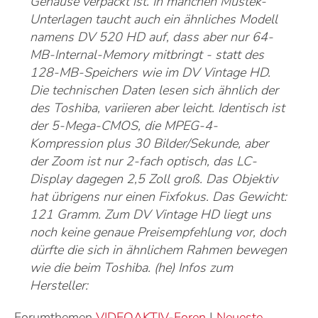
Gehäuse verpackt ist. In manchen Mustek-
Unterlagen taucht auch ein ähnliches Modell
namens DV 520 HD auf, dass aber nur 64-
MB-Internal-Memory mitbringt - statt des
128-MB-Speichers wie im DV Vintage HD.
Die technischen Daten lesen sich ähnlich der
des Toshiba, variieren aber leicht. Identisch ist
der 5-Mega-CMOS, die MPEG-4-
Kompression plus 30 Bilder/Sekunde, aber
der Zoom ist nur 2-fach optisch, das LC-
Display dagegen 2,5 Zoll groß. Das Objektiv
hat übrigens nur einen Fixfokus. Das Gewicht:
121 Gramm. Zum DV Vintage HD liegt uns
noch keine genaue Preisempfehlung vor, doch
dürfte die sich in ähnlichem Rahmen bewegen
wie die beim Toshiba. (he) Infos zum
Hersteller:
Forumthemen
VIDEOAKTIV-Foren
|
Neueste