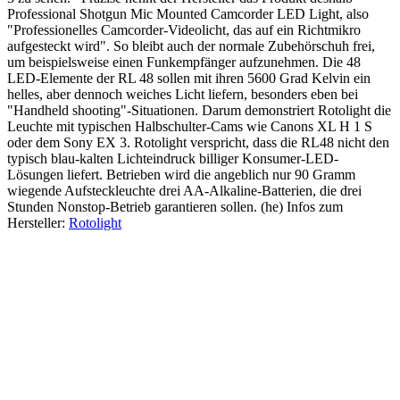
Professional Shotgun Mic Mounted Camcorder LED Light, also
"Professionelles Camcorder-Videolicht, das auf ein Richtmikro
aufgesteckt wird". So bleibt auch der normale Zubehörschuh frei,
um beispielsweise einen Funkempfänger aufzunehmen. Die 48
LED-Elemente der RL 48 sollen mit ihren 5600 Grad Kelvin ein
helles, aber dennoch weiches Licht liefern, besonders eben bei
"Handheld shooting"-Situationen. Darum demonstriert Rotolight die
Leuchte mit typischen Halbschulter-Cams wie Canons XL H 1 S
oder dem Sony EX 3. Rotolight verspricht, dass die RL48 nicht den
typisch blau-kalten Lichteindruck billiger Konsumer-LED-
Lösungen liefert. Betrieben wird die angeblich nur 90 Gramm
wiegende Aufsteckleuchte drei AA-Alkaline-Batterien, die drei
Stunden Nonstop-Betrieb garantieren sollen. (he) Infos zum
Hersteller:
Rotolight