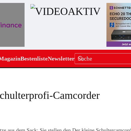
Magazin
Bestenliste
Newsletter
hulterprofi-Camcorder
tze aus dem Sack: Sie stellen den Der kleine Schultercamcord