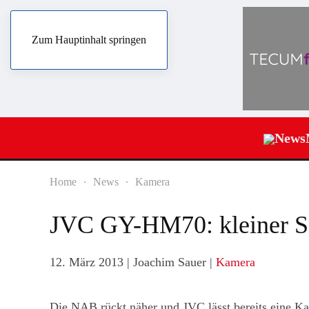
Zum Hauptinhalt springen
News
Home
News
Kamera
JVC GY-HM70: kleiner Sc
12. März 2013
| Joachim Sauer |
Kamera
Die NAB rückt näher und JVC lässt bereits eine Ka