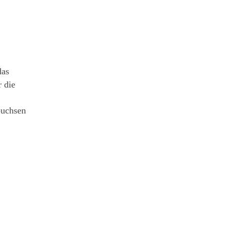
das
 die
buchsen