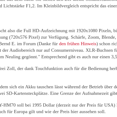
Lichtstärke F1,2. Im Kleinbildvergleich entspricht das ei
t also die Full HD-Aufzeichnung mit 1920x1080 Pixeln, bis
ung (720x576 Pixel) zur Verfügung. Schärfe, Zoom, Blende, S
 Bernd E. im Forum (Danke für
den frühen Hinweis
) schon ri
t der Audiobereich nur auf Consumerniveau. XLR-Buchsen fü
m Neuling gegönnt." Entsprechend gibt es auch nur einen 3,
drei Zoll, der dank Touchfunktion auch für die Bedienung herha
dem sich ein Akku tauschen lässt während der Betrieb über de
wei SD-Kartensteckplätze. Eine Grenze der Aufnahmezeit gibt 
-HM70 soll bei 1995 Dollar (derzeit nur der Preis für USA)
uch für Europa gilt und wie der Preis hier aussehen soll.