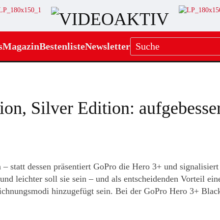
s
Magazin
Bestenliste
Newsletter
on, Silver Edition: aufgebess
n – statt dessen präsentiert GoPro die Hero 3+ und signalisier
nd leichter soll sie sein – und als entscheidenden Vorteil ei
ichnungsmodi hinzugefügt sein. Bei der GoPro Hero 3+ Black 