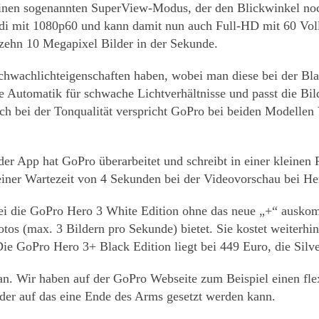
einen sogenannten SuperView-Modus, der den Blickwinkel no
 mit 1080p60 und kann damit nun auch Full-HD mit 60 Vollb
zehn 10 Megapixel Bilder in der Sekunde.
chwachlichteigenschaften haben, wobei man diese bei der Bl
 Automatik für schwache Lichtverhältnisse und passt die Bil
h bei der Tonqualität verspricht GoPro bei beiden Modellen
der App hat GoPro überarbeitet und schreibt in einer kleinen
einer Wartezeit von 4 Sekunden bei der Videovorschau bei H
obei die GoPro Hero 3 White Edition ohne das neue „+“ ausko
s (max. 3 Bildern pro Sekunde) bietet. Sie kostet weiterhin 
ie GoPro Hero 3+ Black Edition liegt bei 449 Euro, die Silve
n. Wir haben auf der GoPro Webseite zum Beispiel einen fl
der auf das eine Ende des Arms gesetzt werden kann.