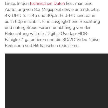
Linse. In den
technischen Daten
liest man eine
Auflösung von 8,3 Megapixel sowie unterstütztes
4K-UHD für 24p und 30p.In Full-HD sind dann
auch 60p machbar. Eine ausgeglichene Belichtung
und naturgetreue Farben unabhängig von der
Beleuchtung will die „Digital-Overlap-HDR-
Fähigkeit“ garantieren und die 3D/2D Video Noise
Reduction soll Bildrauschen reduzieren.