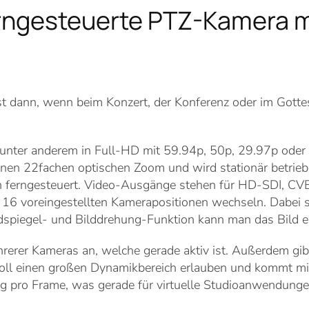
rngesteuerte PTZ-Kamera mi
ist dann, wenn beim Konzert, der Konferenz oder im Gott
nter anderem in Full-HD mit 59.94p, 50p, 29.97p oder 2
einen 22fachen optischen Zoom und wird stationär betrieb
ann ferngesteuert. Video-Ausgänge stehen für HD-SDI, CV
 16 voreingestellten Kamerapositionen wechseln. Dabei s
piegel- und Bilddrehung-Funktion kann man das Bild el
hrerer Kameras an, welche gerade aktiv ist. Außerdem gibt
oll einen großen Dynamikbereich erlauben und kommt m
ng pro Frame, was gerade für virtuelle Studioanwendungen 