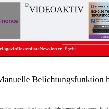
Magazin
Bestenliste
Newsletter
anuelle Belichtungsfunktion 
ses Firmwareupdate für die digitale Spiegelreflexkamera EOS