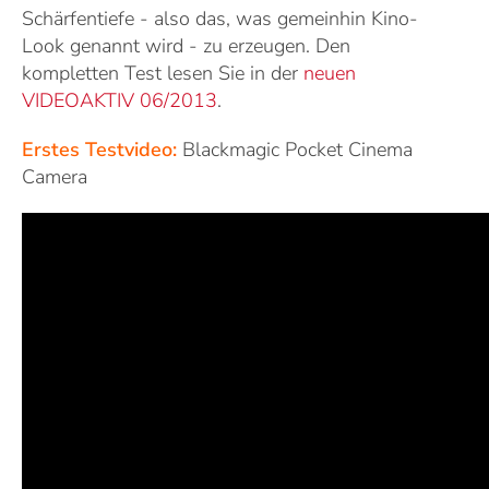
Schärfentiefe - also das, was gemeinhin Kino-
Look genannt wird - zu erzeugen. Den
kompletten Test lesen Sie in der
neuen
VIDEOAKTIV 06/2013
.
Erstes Testvideo:
Blackmagic Pocket Cinema
Camera