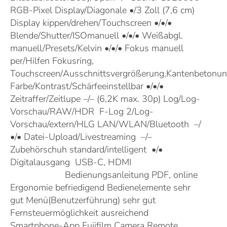
RGB-Pixel Display/Diagonale •/3 Zoll (7,6 cm)
Display kippen/drehen/Touchscreen •/•/•
Blende/Shutter/ISOmanuell •/•/• Weißabgl.
manuell/Presets/Kelvin •/•/• Fokus manuell
per/Hilfen Fokusring,
Touchscreen/Ausschnittsvergrößerung,Kantenbetonu
Farbe/Kontrast/Schärfeeinstellbar •/•/•
Zeitraffer/Zeitlupe –/– (6,2K max. 30p) Log/Log-
Vorschau/RAW/HDR F-Log 2/Log-
Vorschau/extern/HLG LAN/WLAN/Bluetooth –/
•/• Datei-Upload/Livestreaming –/–
Zubehörschuh standard/intelligent •/•
Digitalausgang USB-C, HDMI
BEDIENUNG
30
21,3/gut
Bedienungsanleitung PDF, online
Punkte
Ergonomie befriedigend Bedienelemente sehr
gut Menü(Benutzerführung) sehr gut
Fernsteuermöglichkeit ausreichend
Smartphone-App Fujifilm Camera Remote