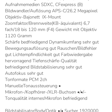
Aufnahmemedien SDXC, CFexpress (B)
Bildwandler/Auflösung APS-C/26,2 Megapixel
Objektiv-Bajonett IX-Mount
Zoomfaktor/Brennweite(KB-äquivalent) 6,7
fach/18 bis 120 mm (F4) Gewicht mit Objektiv
1120 Gramm
BILDQUALITÄT
19,7/gut
30 Punkte
Schärfe bedfriedigend Dynamikumfang sehr gut
Bewegungsauflösung gut Rauschen/Bildfehler
gut Lichtempfindlichkeit gut Farbwiedergabe
hervorragend Tiefenschärfe-Qualität
befriedigend Bildstabilisierung sehr gut
Autofokus sehr gut
TON
6,6/gut
10 Punkte
Tonformate PCM 2ch
ManuelleTonaussteuerung •
Mikrofon-/Kopfhörer-/XLR-Buchsen •/•/–
Tonqualität internesMikrofon befriedigend
AUSSTATTUNG
21,4/gut
30 Punkte
BildstabilisatorBody/Optik •/• Sucher 1920000