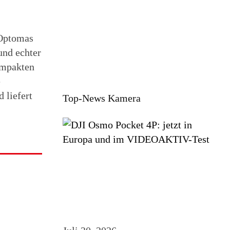
 Optomas
und echter
ompakten
e
 liefert
Top-News Kamera