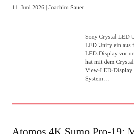
11. Juni 2026
| Joachim Sauer
Sony Crystal LED U
LED Unify ein aus f
LED-Display vor und
hat mit dem Crysta
View-LED-Display f
System…
Atomos 4K Sumo Pro-19: Mo