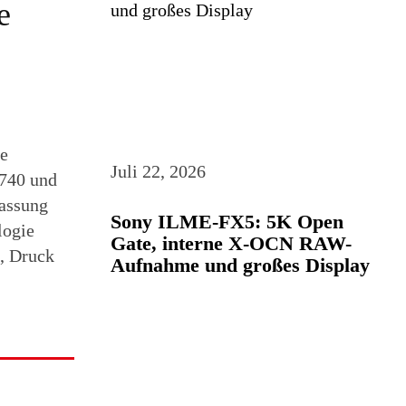
e
e
Juli 22, 2026
2740 und
passung
Sony ILME-FX5: 5K Open
logie
Gate, interne X-OCN RAW-
m, Druck
Aufnahme und großes Display