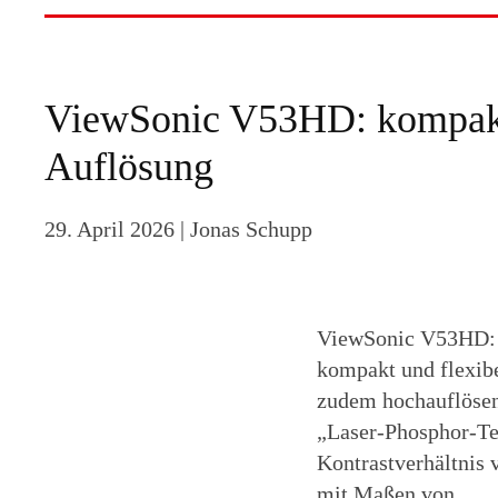
ViewSonic V53HD: kompakte
Auflösung
29. April 2026
| Jonas Schupp
ViewSonic V53HD: k
kompakt und flexibe
zudem hochauflösend
„Laser-Phosphor-Tec
Kontrastverhältnis 
mit Maßen von…