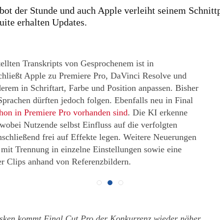
Gebot der Stunde und auch Apple verleiht seinem Schni
ite erhalten Updates.
stellten Transkripts von Gesprochenem ist in
chließt Apple zu Premiere Pro, DaVinci Resolve und
derem in Schriftart, Farbe und Position anpassen. Bisher
Sprachen dürften jedoch folgen. Ebenfalls neu in Final
chon in Premiere Pro vorhanden sind
. Die KI erkenne
wobei Nutzende selbst Einfluss auf die verfolgten
schließend frei auf Effekte legen. Weitere Neuerungen
mit Trennung in einzelne Einstellungen sowie eine
r Clips anhand von Referenzbildern.
sken kommt Final Cut Pro der Konkurrenz wieder näher.