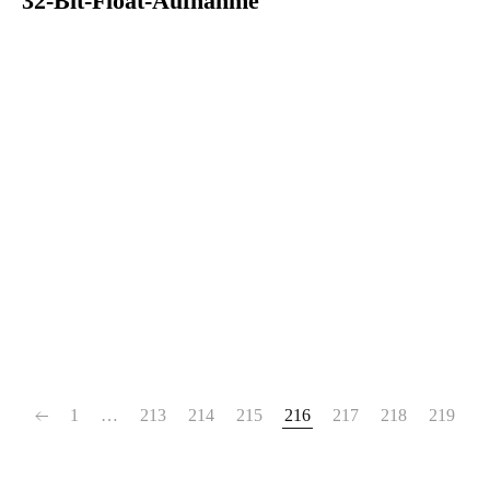
32-Bit-Float-Aufnahme
1
…
213
214
215
216
217
218
219